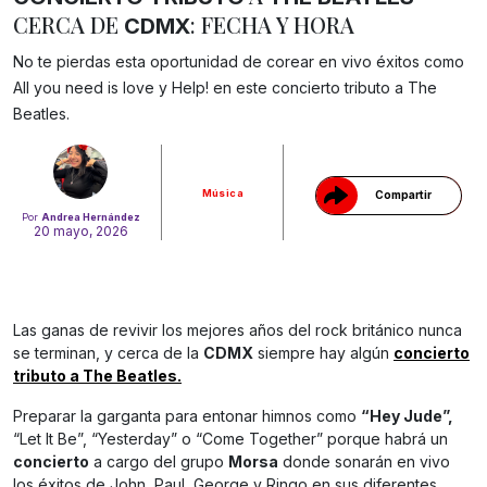
CERCA DE
: FECHA Y HORA
CDMX
No te pierdas esta oportunidad de corear en vivo éxitos como
Gracias!
All you need is love y Help! en este concierto tributo a The
Beatles.
Música
Compartir
Por
Andrea Hernández
20 mayo, 2026
Las ganas de revivir los mejores años del rock británico nunca
se terminan, y cerca de la
CDMX
siempre hay algún
concierto
tributo a The Beatles.
Preparar la garganta para entonar himnos como
“Hey Jude”,
“Let It Be”, “Yesterday” o “Come Together” porque habrá un
concierto
a cargo del grupo
Morsa
donde sonarán en vivo
los éxitos de John, Paul, George y Ringo en sus diferentes