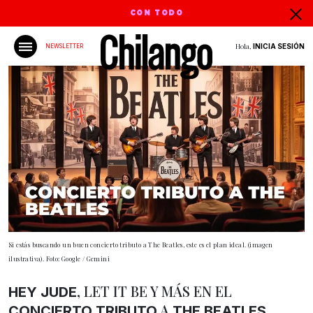
CON TODO
Hola,
INICIA SESIÓN
NEWSLETTER
Si estás buscando un buen concierto tributo a The Beatles, este es el plan ideal. (imagen
ilustrativa). Foto: Google / Gemini
, LET IT BE Y MÁS EN EL
HEY JUDE
A
CONCIERTO TRIBUTO
THE BEATLES