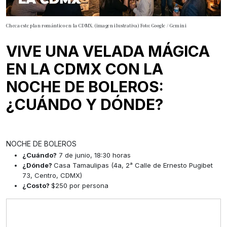
Checa este plan romántico en la CDMX. (imagen ilustrativa) Foto: Google / Gemini
VIVE UNA VELADA MÁGICA
EN LA CDMX CON LA
NOCHE DE BOLEROS:
¿CUÁNDO Y DÓNDE?
NOCHE DE BOLEROS
¿Cuándo?
7 de junio, 18:30 horas
¿Dónde?
Casa Tamaulipas (4a, 2ᵃ Calle de Ernesto Pugibet
73, Centro, CDMX)
¿Costo?
$250 por persona