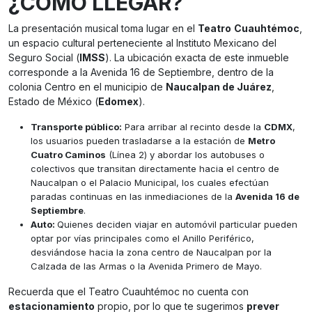
¿CÓMO LLEGAR?
La presentación musical toma lugar en el
Teatro
Cuauhtémoc
,
un espacio cultural perteneciente al Instituto Mexicano del
Seguro Social (
IMSS
). La ubicación exacta de este inmueble
corresponde a la Avenida 16 de Septiembre, dentro de la
colonia Centro en el municipio de
Naucalpan de Juárez
,
Estado de México (
Edomex
).
Transporte público:
Para arribar al recinto desde la
CDMX
,
los usuarios pueden trasladarse a la estación de
Metro
Cuatro Caminos
(Línea 2) y abordar los autobuses o
colectivos que transitan directamente hacia el centro de
Naucalpan o el Palacio Municipal, los cuales efectúan
paradas continuas en las inmediaciones de la
Avenida 16 de
Septiembre
.
Auto:
Quienes deciden viajar en automóvil particular pueden
optar por vías principales como el Anillo Periférico,
desviándose hacia la zona centro de Naucalpan por la
Calzada de las Armas o la Avenida Primero de Mayo.
Recuerda que el Teatro Cuauhtémoc no cuenta con
estacionamiento
propio, por lo que te sugerimos
prever