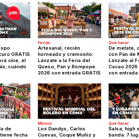
Ferias
Qué hacer
Expo
Artesanal, recién
De metate, c
curo GRATIS
horneado y cremosito:
con Pan de 
rá cine, el
Lánzate a la Feria del
Lánzate al F
más; cuándo
Queso, Pan y Rompope
Cacao 2026
2026 con entrada GRATIS
con entrada
Música
Qué hacer
ía de
Los Dandys, Carlos
Salsa, high 
tiene fecha
Cuevas, Coque Muñiz y
banda: 7 lug