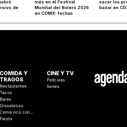
habrá
más en el Festival
sacar los pr
rsivo de
Mundial del Bolero 2026
bailar en C
en CDMX: fechas
COMIDA Y
CINE Y TV
TRAGOS
Películas
Restaurantes
Series
Tacos
Bares
Grasabroso
Come rico con...
Fiesta