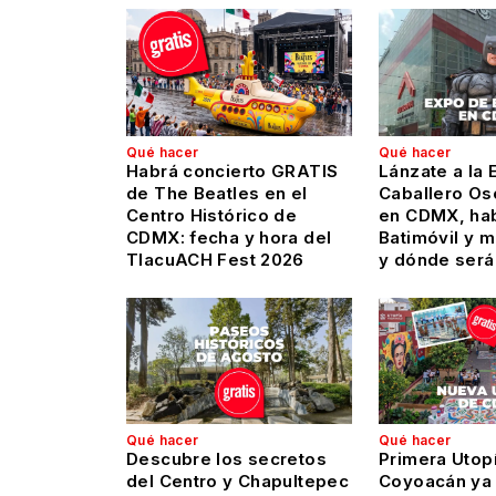
Qué hacer
Qué hacer
Habrá concierto GRATIS
Lánzate a la 
de The Beatles en el
Caballero Os
Centro Histórico de
en CDMX, hab
CDMX: fecha y hora del
Batimóvil y 
TlacuACH Fest 2026
y dónde será
Qué hacer
Qué hacer
Descubre los secretos
Primera Utop
del Centro y Chapultepec
Coyoacán ya 