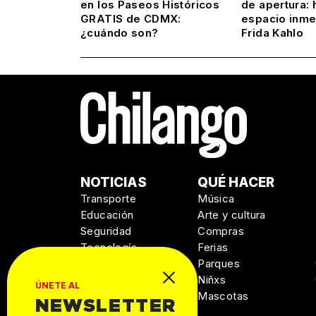
en los Paseos Históricos
de apertura: 
GRATIS de CDMX:
espacio inme
¿cuándo son?
Frida Kahlo
NOTICIAS
QUÉ HACER
Transporte
Música
Educación
Arte y cultura
Seguridad
Compras
Tecnología
Ferias
Salud
Parques
Niñxs
ÚNETE AL
Mascotas
NEWSLETTER