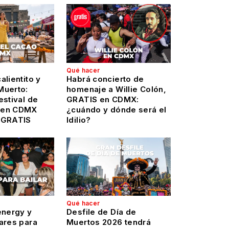
Qué hacer
alientito y
Habrá concierto de
Muerto:
homenaje a Willie Colón,
estival de
GRATIS en CDMX:
 en CDMX
¿cuándo y dónde será el
 GRATIS
Idilio?
Qué hacer
energy y
Desfile de Día de
ares para
Muertos 2026 tendrá