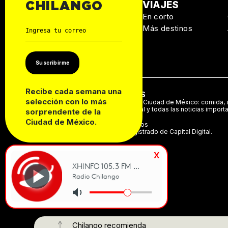
MANUAL DE
VIAJES
CHILANGO
SUPERVIVENCIA
En corto
Personal
Más destinos
Autos
Casa
Suscribirme
Recibe cada semana una
ACERCA DE NOSOTROS
selección con lo más
Te decimos qué hacer en la Ciudad de México: comida, a
música, cine, cartelera teatral y todas las noticias import
sorprendente de la
Ciudad de México.
©2024 Derechos Reservados
Chilango es una marca registrado de Capital Digital.
x
Chilango recomienda