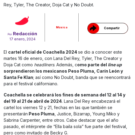
Rey, Tyler, The Creator, Doja Cat y No Doubt.
Música
Compartir
Redacción
Por
17 enero, 2024
El
cartel oficial de Coachella 2024
se dio a conocer este
martes 16 de enero, con Lana Del Rey, Tyler, The Creator y
Doja Cat como
headliners
. Además, c
omo parte del
line up
sorprendieron los mexicanos Peso Pluma, Carín León y
Santa Fe Klan
; así como No Doubt, banda que se reencontrará
para el festival californiano.
Coachella se celebrará los fines de semana del 12 al 14 y
del 19 al 21 de abril de 2024
. Lana Del Rey encabezará el
cartel los viernes 12 y 21, fechas en las que también se
presentarán
Peso Pluma
, Justice, Bizarrap, Young Miko y
Sabrina Carpenter, entre otros. Cabe destacar que el año
pasado, el intérprete de “Ella baila sola” fue parte del festival,
pero como invitado de Becky G.