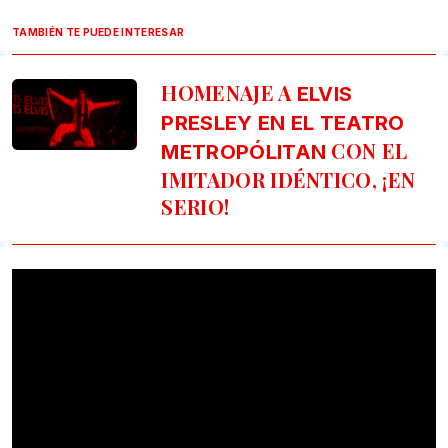
TAMBIÉN TE PUEDE INTERESAR
HOMENAJE A
ELVIS
PRESLEY EN EL TEATRO
CON EL
METROPÓLITAN
IMITADOR IDÉNTICO, ¡EN
SERIO!