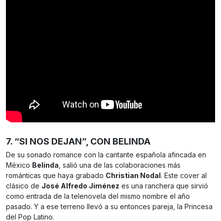
7. “SI NOS DEJAN”, CON BELINDA
De su sonado romance con la cantante española afincada en
México
Belinda
, salió una de las colaboraciones más
románticas que haya grabado
Christian Nodal
. Este cover al
clásico de
José Alfredo Jiménez
es una ranchera que sirvió
como entrada de la telenovela del mismo nombre el año
pasado. Y a ese terreno llevó a su entonces pareja, la Princesa
del Pop Latino.