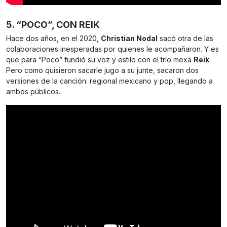
5. “POCO”, CON REIK
Hace dos años, en el 2020,
Christian Nodal
sacó otra de las
colaboraciones inesperadas por quienes le acompañaron. Y es
que para “Poco” fundió su voz y estilo con el trío mexa
Reik
.
Pero como quisieron sacarle jugo a su junte, sacaron dos
versiones de la canción: regional mexicano y pop, llegando a
ambos públicos.