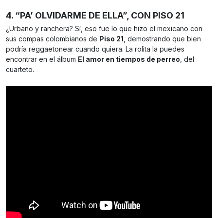
4. “PA’ OLVIDARME DE ELLA”, CON PISO 21
¿Urbano y ranchera? Sí, eso fue lo que hizo el mexicano con
sus compas colombianos de
Piso 21
, demostrando que bien
podría reggaetonear cuando quiera. La rolita la puedes
encontrar en el álbum
El amor en tiempos de perreo
, del
cuarteto.