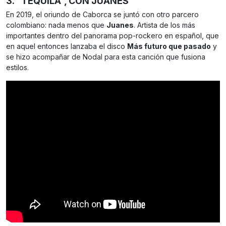
3. “TEQUILA”, CON JUANES
En 2019, el oriundo de Caborca se juntó con otro parcero
colombiano: nada menos que
Juanes
. Artista de los más
importantes dentro del panorama pop-rockero en español, que
en aquel entonces lanzaba el disco
Más futuro que pasado
y
se hizo acompañar de Nodal para esta canción que fusiona
estilos.