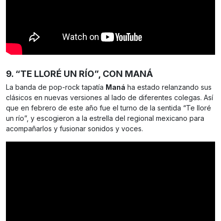
9. “TE LLORÉ UN RÍO”, CON MANÁ
La banda de pop-rock tapatía
Maná
ha estado relanzando sus
clásicos en nuevas versiones al lado de diferentes colegas. Así
que en febrero de este año fue el turno de la sentida “Te lloré
un río”, y escogieron a la estrella del regional mexicano para
acompañarlos y fusionar sonidos y voces.