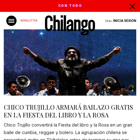
CON TODO
Hola,
INICIA SESIÓN
NEWSLETTER
CHICO TRUJILLO ARMARÁ BAILAZO GRATIS
EN LA FIESTA DEL LIBRO Y LA ROSA
Chico Trujillo convertirá la Fiesta del libro y la Rosa en un gran
baile de cumbia, reggae y bolero. La agrupación chilena se
Gracias!
presentará gratis en Tlaltelolco antes de terminar su gira por