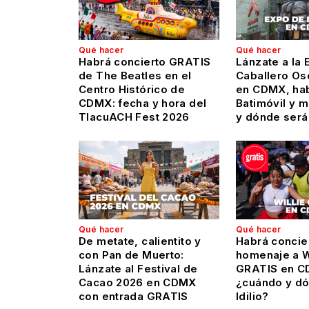
Qué hacer
Qué hacer
Habrá concierto GRATIS
Lánzate a la 
de The Beatles en el
Caballero Os
Centro Histórico de
en CDMX, hab
CDMX: fecha y hora del
Batimóvil y 
TlacuACH Fest 2026
y dónde será
Qué hacer
Qué hacer
De metate, calientito y
Habrá concie
con Pan de Muerto:
homenaje a Wi
Lánzate al Festival de
GRATIS en C
Cacao 2026 en CDMX
¿cuándo y dó
con entrada GRATIS
Idilio?