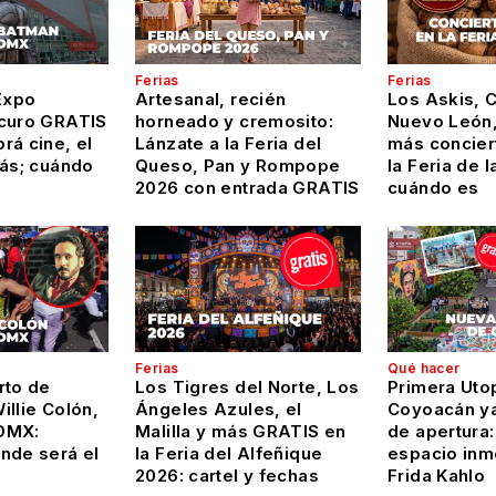
Ferias
Ferias
Expo
Artesanal, recién
Los Askis, 
curo GRATIS
horneado y cremosito:
Nuevo León,
rá cine, el
Lánzate a la Feria del
más conciert
más; cuándo
Queso, Pan y Rompope
la Feria de l
2026 con entrada GRATIS
cuándo es
Ferias
Qué hacer
rto de
Los Tigres del Norte, Los
Primera Uto
llie Colón,
Ángeles Azules, el
Coyoacán ya
DMX:
Malilla y más GRATIS en
de apertura:
nde será el
la Feria del Alfeñique
espacio inm
2026: cartel y fechas
Frida Kahlo