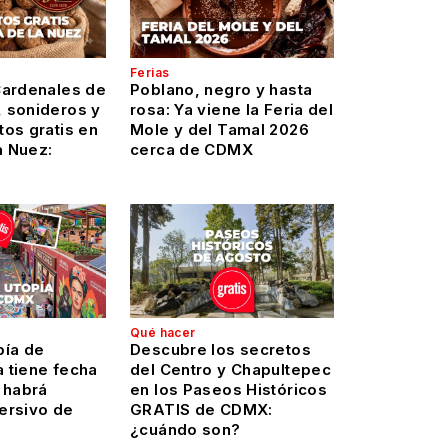
Ferias
Cardenales de
Poblano, negro y hasta
 sonideros y
rosa: Ya viene la Feria del
os gratis en
Mole y del Tamal 2026
a Nuez:
cerca de CDMX
Qué hacer
pía de
Descubre los secretos
 tiene fecha
del Centro y Chapultepec
 habrá
en los Paseos Históricos
ersivo de
GRATIS de CDMX:
¿cuándo son?