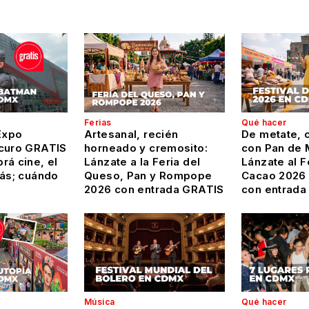
Ferias
Qué hacer
Expo
Artesanal, recién
De metate, c
curo GRATIS
horneado y cremosito:
con Pan de 
rá cine, el
Lánzate a la Feria del
Lánzate al F
más; cuándo
Queso, Pan y Rompope
Cacao 2026
2026 con entrada GRATIS
con entrada
Música
Qué hacer