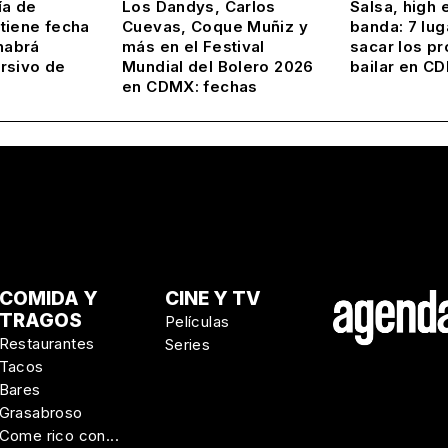
ía de
Los Dandys, Carlos
Salsa, high 
tiene fecha
Cuevas, Coque Muñiz y
banda: 7 lug
habrá
más en el Festival
sacar los pr
rsivo de
Mundial del Bolero 2026
bailar en C
en CDMX: fechas
COMIDA Y
CINE Y TV
TRAGOS
Películas
Restaurantes
Series
Tacos
Bares
Grasabroso
Come rico con...