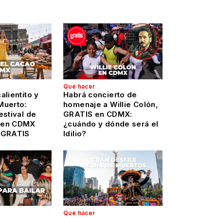
Qué hacer
alientito y
Habrá concierto de
Muerto:
homenaje a Willie Colón,
estival de
GRATIS en CDMX:
 en CDMX
¿cuándo y dónde será el
 GRATIS
Idilio?
Qué hacer