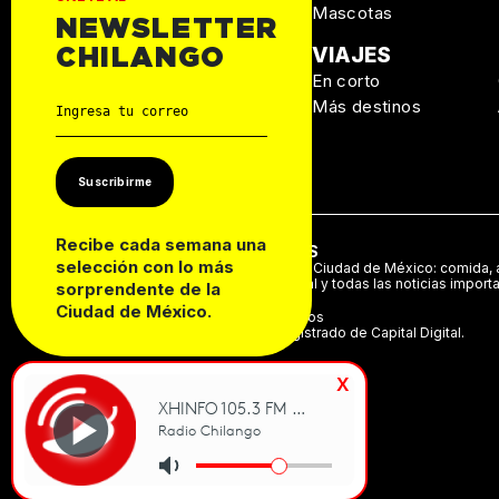
Mascotas
NEWSLETTER
MANUAL DE
VIAJES
CHILANGO
SUPERVIVENCIA
En corto
Personal
Más destinos
Autos
Casa
Suscribirme
Recibe cada semana una
ACERCA DE NOSOTROS
selección con lo más
Te decimos qué hacer en la Ciudad de México: comida, a
música, cine, cartelera teatral y todas las noticias import
sorprendente de la
Ciudad de México.
©2024 Derechos Reservados
Chilango es una marca registrado de Capital Digital.
x