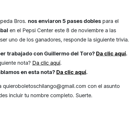
epeda Bros.
nos enviaron 5 pases dobles
para el
sbal
en el Pepsi Center este 8 de noviembre a las
 ser uno de los ganadores, responde la siguiente trivia.
ber trabajado con Guillermo del Toro?
Da clic aquí
.
iguiente nota?
Da clic aquí
.
hablamos en esta nota?
Da clic aquí
.
 a
quieroboletoschilango@gmail.com
con el asunto
des incluir tu nombre completo. Suerte.