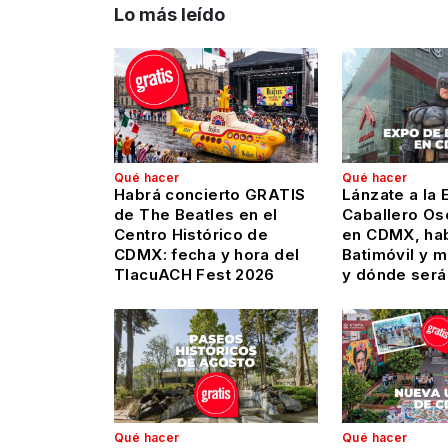
Lo más leído
Qué hacer
Qué hacer
Habrá concierto GRATIS
Lánzate a la 
de The Beatles en el
Caballero Os
Centro Histórico de
en CDMX, hab
CDMX: fecha y hora del
Batimóvil y 
TlacuACH Fest 2026
y dónde será
Qué hacer
Qué hacer