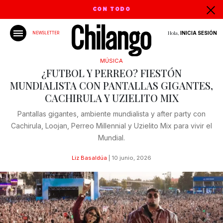
CON TODO
Hola,
INICIA SESIÓN
NEWSLETTER
MÚSICA
¿FUTBOL Y PERREO? FIESTÓN
MUNDIALISTA CON PANTALLAS GIGANTES,
CACHIRULA Y UZIELITO MIX
Pantallas gigantes, ambiente mundialista y after party con
Cachirula, Loojan, Perreo Millennial y Uzielito Mix para vivir el
Mundial.
Liz Basaldúa
|
10 junio, 2026