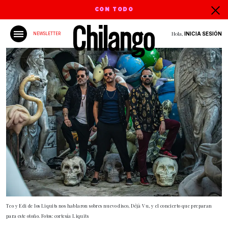
CON TODO
Hola,
INICIA SESIÓN
NEWSLETTER
Teo y Edi de los Liquits nos hablaron sobres nuevo disco, Déjà Vu, y el concierto que preparan
para este otoño. Fotos: cortesía Liquits