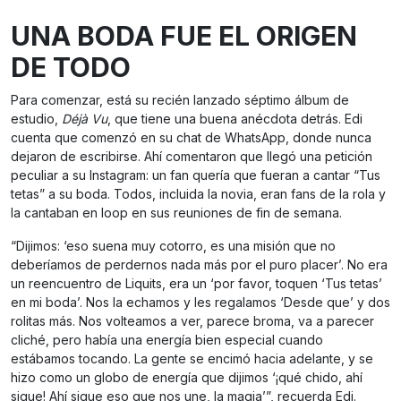
UNA BODA FUE EL ORIGEN
DE TODO
Para comenzar, está su recién lanzado séptimo álbum de
estudio,
Déjà Vu
, que tiene una buena anécdota detrás. Edi
cuenta que comenzó en su chat de WhatsApp, donde nunca
dejaron de escribirse. Ahí comentaron que llegó una petición
peculiar a su Instagram: un fan quería que fueran a cantar “Tus
tetas” a su boda. Todos, incluida la novia, eran fans de la rola y
la cantaban en loop en sus reuniones de fin de semana.
“Dijimos: ‘eso suena muy cotorro, es una misión que no
deberíamos de perdernos nada más por el puro placer’. No era
un reencuentro de Liquits, era un ‘por favor, toquen ‘Tus tetas’
en mi boda’. Nos la echamos y les regalamos ‘Desde que’ y dos
rolitas más. Nos volteamos a ver, parece broma, va a parecer
cliché, pero había una energía bien especial cuando
estábamos tocando. La gente se encimó hacia adelante, y se
hizo como un globo de energía que dijimos ‘¡qué chido, ahí
sigue! Ahí sigue eso que nos une, la magia’”, recuerda Edi.