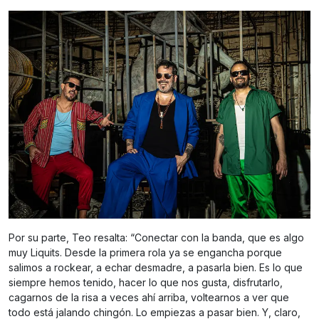
Por su parte, Teo resalta: “Conectar con la banda, que es algo
muy Liquits. Desde la primera rola ya se engancha porque
salimos a rockear, a echar desmadre, a pasarla bien. Es lo que
siempre hemos tenido, hacer lo que nos gusta, disfrutarlo,
cagarnos de la risa a veces ahí arriba, voltearnos a ver que
todo está jalando chingón. Lo empiezas a pasar bien. Y, claro,