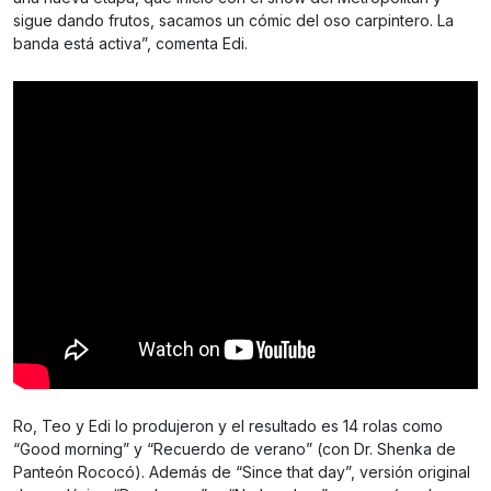
sigue dando frutos, sacamos un cómic del oso carpintero. La
banda está activa”, comenta Edi.
Ro, Teo y Edi lo produjeron y el resultado es 14 rolas como
“Good morning” y “Recuerdo de verano” (con Dr. Shenka de
Panteón Rococó). Además de “Since that day”, versión original