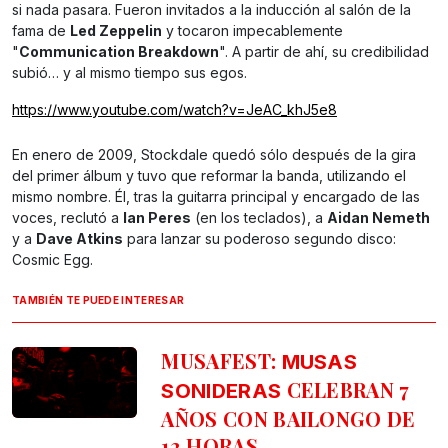
si nada pasara. Fueron invitados a la inducción al salón de la
fama de
Led Zeppelin
y tocaron impecablemente
"
Communication Breakdown
". A partir de ahí, su credibilidad
subió… y al mismo tiempo sus egos.
https://www.youtube.com/watch?v=JeAC_khJ5e8
En enero de 2009, Stockdale quedó sólo después de la gira
del primer álbum y tuvo que reformar la banda, utilizando el
mismo nombre. Él, tras la guitarra principal y encargado de las
voces, reclutó a
Ian Peres
(en los teclados), a
Aidan Nemeth
y a
Dave Atkins
para lanzar su poderoso segundo disco:
Cosmic Egg.
TAMBIÉN TE PUEDE INTERESAR
MUSAFEST:
MUSAS
CELEBRAN 7
SONIDERAS
AÑOS CON BAILONGO DE
12 HORAS