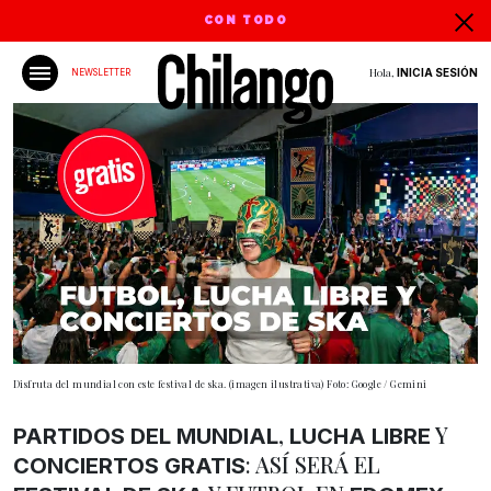
CON TODO
Hola,
INICIA SESIÓN
NEWSLETTER
Disfruta del mundial con este festival de ska. (imagen ilustrativa) Foto: Google / Gemini
,
Y
PARTIDOS DEL MUNDIAL
LUCHA
LIBRE
: ASÍ SERÁ EL
CONCIERTOS GRATIS