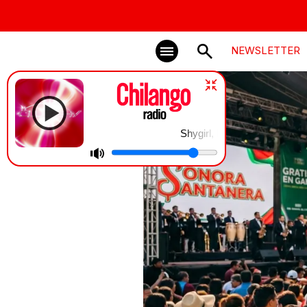
NEWSLETTER
Shygirl, Empress Of, Kingdom, Club Shy |