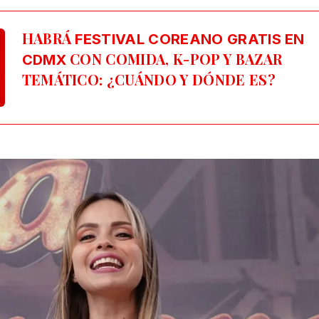
HABRÁ
FESTIVAL COREANO GRATIS EN
CON COMIDA, K-POP Y BAZAR
CDMX
TEMÁTICO: ¿CUÁNDO Y DÓNDE ES?