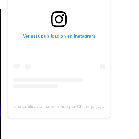
Ver esta publicación en Instagram
U
na publicación compartida por Chilango (@chilangocom)