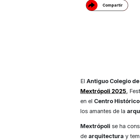
Compartir
El
Antiguo Colegio de
Mextrópoli 2025
,
Fest
en el
Centro Históric
los amantes de la
arqu
Mextrópoli
se ha cons
de
arquitectura
y tema