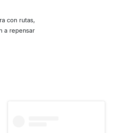
ra con rutas,
an a repensar
a