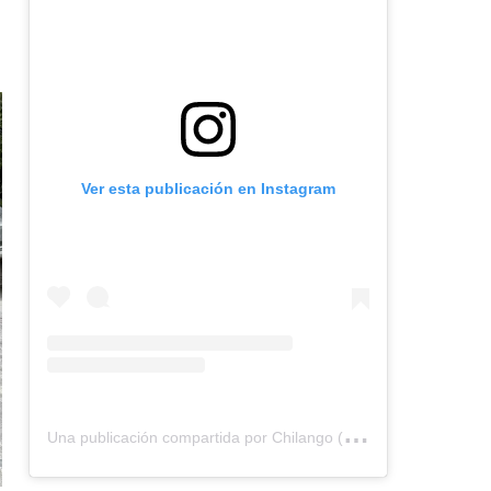
Ver esta publicación en Instagram
U
na publicación compartida por Chilango (@chilangocom)