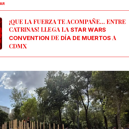
SAR
¡QUE LA FUERZA TE ACOMPAÑE… ENTRE
CATRINAS! LLEGA LA
STAR WARS
DE
A
CONVENTION
DÍA DE MUERTOS
CDMX