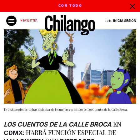
CON TODO
Hola,
INICIA SESIÓN
NEWSLETTER
Te decimos dónde podrás disfrutar de los mejores capítulos de Los Cuentos de la Calle Broca.
EN
LOS CUENTOS DE LA CALLE BROCA
: HABRÁ FUNCIÓN ESPECIAL DE
CDMX