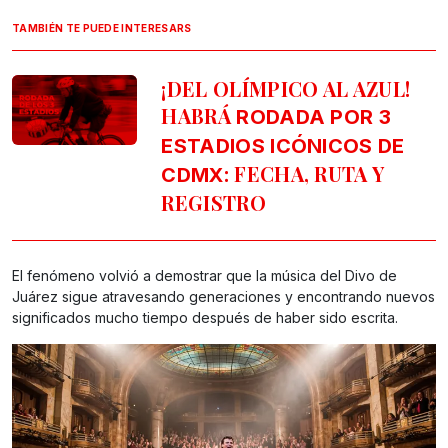
TAMBIÉN TE PUEDE INTERESARS
¡DEL OLÍMPICO AL AZUL!
HABRÁ
RODADA POR 3
ESTADIOS ICÓNICOS DE
: FECHA, RUTA Y
CDMX
REGISTRO
El fenómeno volvió a demostrar que la música del Divo de
Juárez sigue atravesando generaciones y encontrando nuevos
significados mucho tiempo después de haber sido escrita.