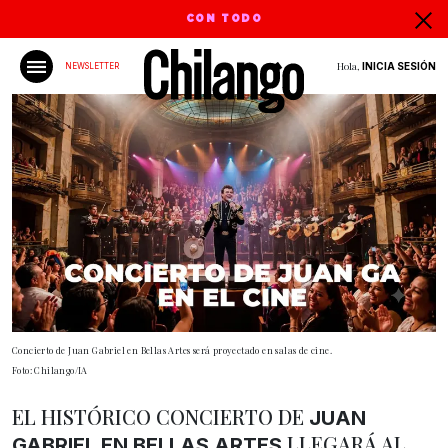
CON TODO
Hola,
INICIA SESIÓN
NEWSLETTER
Concierto de Juan Gabriel en Bellas Artes será proyectado en salas de cine.
Foto: Chilango/IA
EL HISTÓRICO CONCIERTO DE
JUAN
LLEGARÁ AL
GABRIEL EN BELLAS ARTES