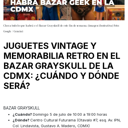
Checa todo lo que habrá e el Bazar Grayskull de este fin de semana. (imagen ilustrativa) Foto:
Google / Gemini
JUGUETES VINTAGE Y
MEMORABILIA RETRO EN EL
BAZAR GRAYSKULL DE LA
CDMX: ¿CUÁNDO Y DÓNDE
SERÁ?
BAZAR GRAYSKULL
¿Cuándo?
Domingo 5 de julio de 10:00 a 19:00 horas
¿Dónde?
Centro Cultural Futurama (Otavalo #7, esq. Av. IPN,
Col. Lindavista, Gustavo A. Madero, CDMX)