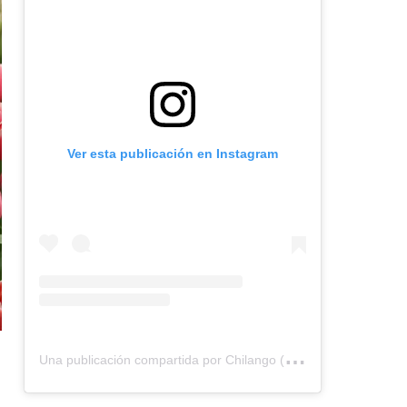
Ver esta publicación en Instagram
U
na publicación compartida por Chilango (@chilangocom)