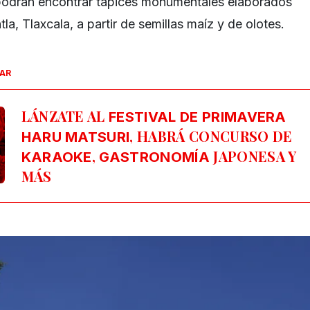
 podrán encontrar tapices monumentales elaborados
la, Tlaxcala, a partir de semillas maíz y de olotes.
SAR
LÁNZATE AL
FESTIVAL DE PRIMAVERA
, HABRÁ CONCURSO DE
HARU MATSURI
,
JAPONESA Y
KARAOKE
GASTRONOMÍA
MÁS