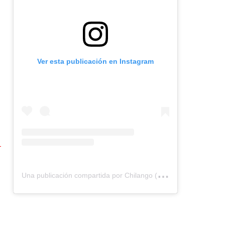
Ver esta publicación en Instagram
U
na publicación compartida por Chilango (@chilangocom)