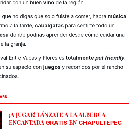
aridar con un buen
vino
de la región.
 que no digas que solo fuiste a comer, habrá
música
tmo a la tarde,
cabalgatas
para sentirte todo un
resa
donde podrías aprender desde cómo cuidar una
e la granja.
ival Entre Vacas y Flores es
totalmente
pet friendly
.
nen su espacio con
juegos
y recorridos por el rancho
cinados.
SARS
¡A JUGAR! LÁNZATE A LA ALBERCA
ENCANTADA
EN
GRATIS
CHAPULTEPEC