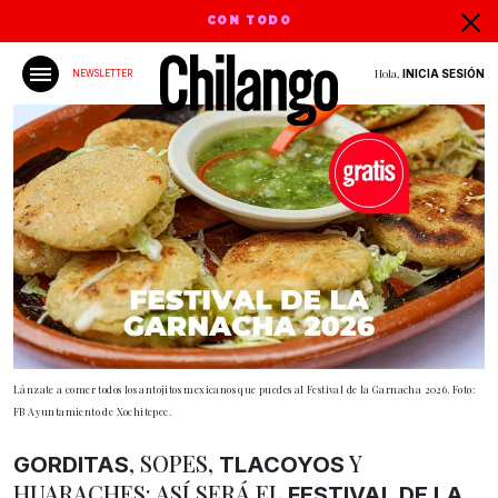
CON TODO
Hola,
INICIA SESIÓN
NEWSLETTER
Lánzate a comer todos los antojitos mexicanos que puedes al Festival de la Garnacha 2026. Foto:
FB Ayuntamiento de Xochitepec.
, SOPES,
Y
GORDITAS
TLACOYOS
HUARACHES: ASÍ SERÁ EL
FESTIVAL DE LA