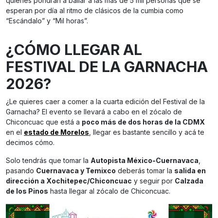
quienes pondrán a bailar a las más de 5 mil personas que se
esperan por día al ritmo de clásicos de la cumbia como
“Escándalo” y “Mil horas”.
¿CÓMO LLEGAR AL
FESTIVAL DE LA GARNACHA
2026?
¿Le quieres caer a comer a la cuarta edición del Festival de la
Garnacha? El evento se llevará a cabo en el zócalo de
Chiconcuac que está a
poco más de dos horas de la CDMX
en el
estado de Morelos
, llegar es bastante sencillo y acá te
decimos cómo.
Solo tendrás que tomar la
Autopista México-Cuernavaca
,
pasando
Cuernavaca y Temixco
deberás tomar la
salida en
dirección a Xochitepec/Chiconcuac
y seguir por
Calzada
de los Pinos
hasta llegar al zócalo de Chiconcuac.