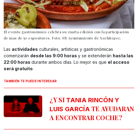
El evento gastronómico celebra su cuarta edición con la participación
de mas de 50 expositores. Foto: FB Ayuntamiento de Xochitepec.
Las
actividades
culturales, artísticas y gastronómicas
comenzarán
desde las 9:00 horas
y se extenderán
hasta las
22:00 horas
durante ambos días. Lo mejor es que
el acceso
será gratuito
.
TAMBIÉN TE PUEDE INTERESAR
¿Y SI
TANIA RINCÓN Y
TE AYUDARAN
LUIS GARCÍA
A ENCONTRAR COCHE?