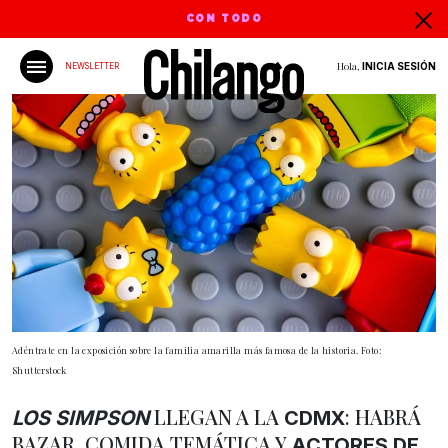
CON TODO
Hola,
INICIA SESIÓN
NEWSLETTER
Adéntrate en la exposición sobre la familia amarilla más famosa de la historia. Foto:
Shutterstock
LLEGAN A LA
: HABRÁ
LOS SIMPSON
CDMX
BAZAR, COMIDA TEMÁTICA Y
ACTORES DE