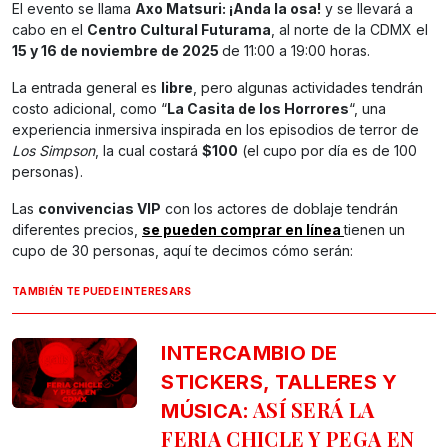
El evento se llama
Axo Matsuri: ¡Anda la osa!
y se llevará a
cabo en el
Centro Cultural Futurama
, al norte de la CDMX el
15 y 16 de noviembre de 2025
de 11:00 a 19:00 horas.
La entrada general es
libre
, pero algunas actividades tendrán
costo adicional, como “
La Casita de los Horrores
“, una
experiencia inmersiva inspirada en los episodios de terror de
Los Simpson
, la cual costará
$100
(el cupo por día es de 100
personas).
Las
convivencias VIP
con los actores de doblaje tendrán
diferentes precios,
se pueden comprar en línea
tienen un
cupo de 30 personas, aquí te decimos cómo serán:
TAMBIÉN TE PUEDE INTERESARS
INTERCAMBIO DE
STICKERS, TALLERES Y
: ASÍ SERÁ LA
MÚSICA
FERIA CHICLE Y PEGA EN