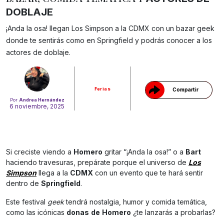
DOBLAJE
¡Anda la osa! llegan Los Simpson a la CDMX con un bazar geek
Gracias!
donde te sentirás como en Springfield y podrás conocer a los
actores de doblaje.
Ferias
Compartir
Por
Andrea Hernández
6 noviembre, 2025
Si creciste viendo a
Homero
gritar “¡Anda la osa!” o a
Bart
haciendo travesuras, prepárate porque el universo de
Los
Simpson
llega a la
CDMX
con un evento que te hará sentir
dentro de
Springfield
.
Este festival
geek
tendrá nostalgia, humor y comida temática,
como las icónicas
donas
de
Homero
¿te lanzarás a probarlas?