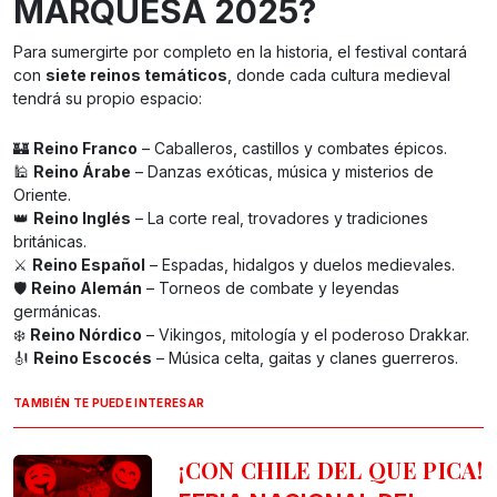
MARQUESA 2025
?
Para sumergirte por completo en la historia, el festival contará
con
siete reinos temáticos
, donde cada cultura medieval
tendrá su propio espacio:
🏰
Reino Franco
– Caballeros, castillos y combates épicos.
🕌
Reino Árabe
– Danzas exóticas, música y misterios de
Oriente.
👑
Reino Inglés
– La corte real, trovadores y tradiciones
británicas.
⚔️
Reino Español
– Espadas, hidalgos y duelos medievales.
🛡️
Reino Alemán
– Torneos de combate y leyendas
germánicas.
❄️
Reino Nórdico
– Vikingos, mitología y el poderoso Drakkar.
🎻
Reino Escocés
– Música celta, gaitas y clanes guerreros.
TAMBIÉN TE PUEDE INTERESAR
¡CON CHILE DEL QUE PICA!