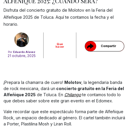
ALFEÑIQUE 2025: ¿CUÁNDO SERÁ?
Disfruta del concierto gratuito de Molotov en la Feria del
Gracias!
Alfeñique 2025 de Toluca. Aquí te contamos la fecha y el
horario.
Qué
Compartir
hacer
Por
Eduardo Alavez
21 octubre, 2025
¡Prepara la chamarra de cuero!
Molotov
, la legendaria banda
de rock mexicana, dará un
concierto gratuito en la Feria del
Alfeñique 2025
de Toluca. En
Chilango
te contamos todo lo
que debes saber sobre este gran evento en el Edomex.
Vale recordar que este espectáculo forma parte de Alfeñique
Rock, un espacio dedicado al género. El cartel también incluirá
a Porter, Plastilina Mosh y Liran Roll.