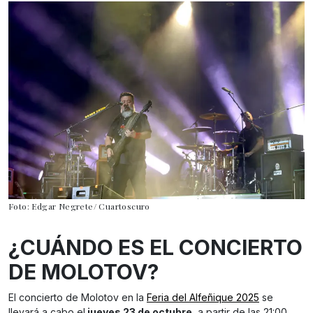
Foto: Edgar Negrete/ Cuartoscuro
¿CUÁNDO ES EL CONCIERTO
DE MOLOTOV?
El concierto de Molotov en la
Feria del Alfeñique 2025
se
llevará a cabo el
jueves 23 de octubre
, a partir de las 21:00