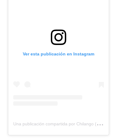
Ver esta publicación en Instagram
U
na publicación compartida por Chilango (@chilangocom)