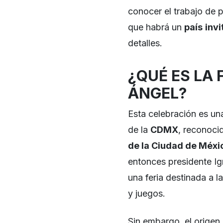
conocer el trabajo de 
que habrá un
país
inv
detalles.
¿QUÉ ES LA 
ÁNGEL?
Esta celebración es una
de la
CDMX
, reconoc
de la Ciudad de Méxi
entonces presidente Ig
una feria destinada a la
y juegos.
Sin embargo, el origen