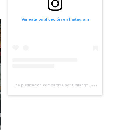
Ver esta publicación en Instagram
U
na publicación compartida por Chilango (@chilangocom)