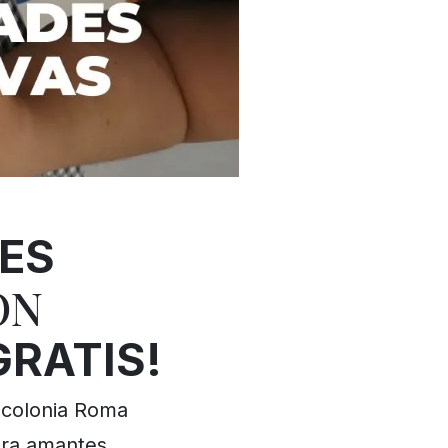
ES
ON
GRATIS!
a colonia Roma
para amantes