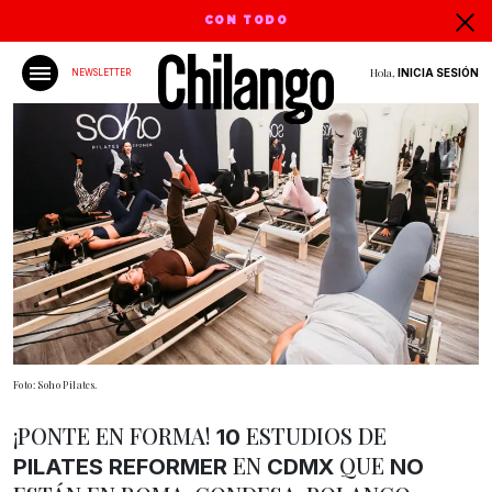
CON TODO
Hola,
INICIA SESIÓN
NEWSLETTER
Foto: Soho Pilates.
¡PONTE EN FORMA!
ESTUDIOS DE
10
EN
QUE
PILATES REFORMER
CDMX
NO