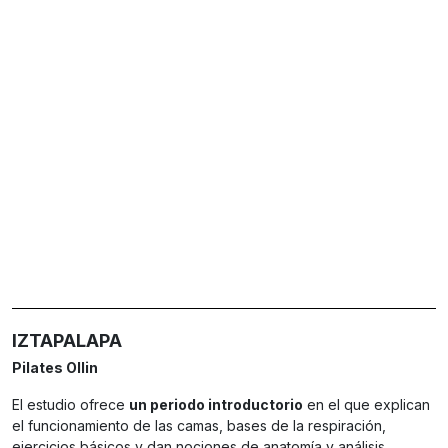
IZTAPALAPA
Pilates Ollin
El estudio ofrece
un periodo introductorio
en el que explican
el funcionamiento de las camas, bases de la respiración,
ejercicios básicos y dan nociones de anatomía y análisis