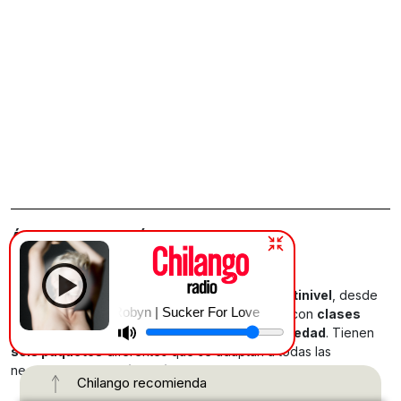
ÁLVARO OBREGÓN
Tann Pilates
El estudio de pilates sureño ofrece
clases multinivel
, desde
Robyn | Sucker For Love
principiantes hasta avanzados, además cuenta con
clases
para embarazadas y personas de la tercera edad
. Tienen
seis paquetes
diferentes que se adaptan a todas las
necesidades, con
vigencia de 30 días
.
Chilango recomienda