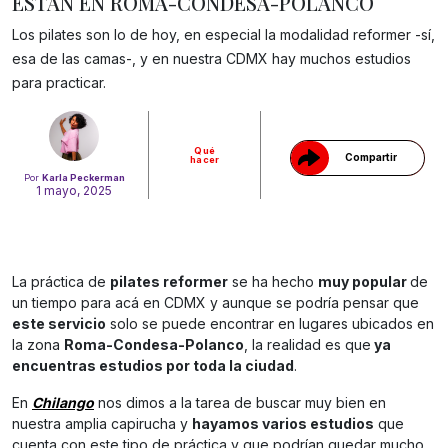
ESTÁN EN ROMA-CONDESA-POLANCO
Los pilates son lo de hoy, en especial la modalidad reformer -sí,
Gracias!
esa de las camas-, y en nuestra CDMX hay muchos estudios
para practicar.
Qué
Compartir
hacer
Por
Karla Peckerman
1 mayo, 2025
La práctica de
pilates reformer
se ha hecho
muy popular
de
un tiempo para acá en CDMX y aunque se podría pensar que
este servicio
solo se puede encontrar en lugares ubicados en
la zona
Roma-Condesa-Polanco
, la realidad es que
ya
encuentras estudios por toda la ciudad
.
En
Chilango
nos dimos a la tarea de buscar muy bien en
nuestra amplia capirucha y
hayamos varios estudios
que
cuenta con este tipo de práctica y que podrían quedar mucho