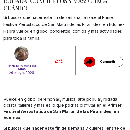
RODADA, CONCIERTOS Y MÁS; CHECA
CUÁNDO
Si buscas qué hacer este fin de semana, lánzate al Primer
Festival Aerostático de San Martín de las Pirámides, en Edomex.
Habrá vuelos en globo, conciertos, comida y más actividades
Gracias!
para toda la familia.
Qué
Compartir
hacer
Por
Natyelly Meneses
Arias
26 mayo, 2026
Vuelos en globo, ceremonias, música, arte popular, rodada
ciclista, talleres y más es lo que podrás disfrutar en el
Primer
Festival Aerostático de San Martín de las Pirámides, en
Edomex
.
Si buscas
qué hacer este fin de semana
y quieres llenarte de