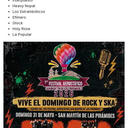
Heavy Nopal
Los Estrambóticos
Efímero
Glock
Holy Rose
La Popular