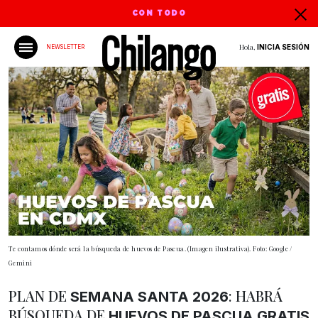
CON TODO
Hola,
INICIA SESIÓN
NEWSLETTER
Te contamos dónde será la búsqueda de huevos de Pascua. (Imagen ilustrativa). Foto: Google /
Gemini
PLAN DE
: HABRÁ
SEMANA SANTA 2026
BÚSQUEDA DE
HUEVOS DE PASCUA
GRATIS