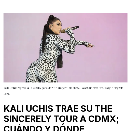
Kali Uchis regresa a la CDMX para dar un imperdible show. Foto: Cuartoscuro / Edgar Negrete
Lira.
KALI UCHIS TRAE SU THE
SINCERELY TOUR A CDMX;
CUÁNDO Y DÓNDE