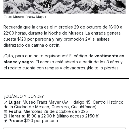
Foto: Museo Franz Mayer
Recuerda que la cita es el miércoles 29 de octubre de 18:00 a
22:00 horas, durante la Noche de Museos. La entrada general
cuesta $120 por persona y hay promoción 2×1 si asistes
disfrazado de catrina o catrín.
¡Ojito, para que no te equivoques! El código d
e vestimenta es
blanco y negro.
El acceso está abierto a partir de los 3 años y
el recinto cuenta con rampas y elevadores. ¡No te lo pierdas!
¿CUÁNDO Y DÓNDE?
📍
Lugar:
Museo Franz Mayer (Av. Hidalgo 45, Centro Histórico
de la Ciudad de México, Guerrero, Cuauhtémoc)
📅
Fecha:
Miércoles 29 de octubre de 2025
⏰
Horario:
18:00 a 22:00 h (último acceso 21:50 h)
💰
Precio:
$120 por persona