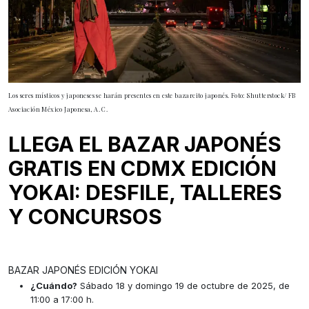
Los seres místicos y japoneses se harán presentes en este bazarcito japonés. Foto: Shutterstock/ FB
Asociación México Japonesa, A. C.
LLEGA EL BAZAR JAPONÉS
GRATIS EN CDMX EDICIÓN
YOKAI: DESFILE, TALLERES
Y CONCURSOS
BAZAR JAPONÉS EDICIÓN YOKAI
¿Cuándo?
Sábado 18 y domingo 19 de octubre de 2025, de
11:00 a 17:00 h.