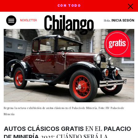
CON TODO
Hola,
INICIA SESIÓN
NEWSLETTER
Regresa la octava exhibición de autos clásicos en el Palacio de Minería. Foto: FB/ Palacio de
Minería
EN EL
AUTOS CLÁSICOS
GRATIS
PALACIO
2025: CUÁNDO SERÁ LA
DE MINERÍA