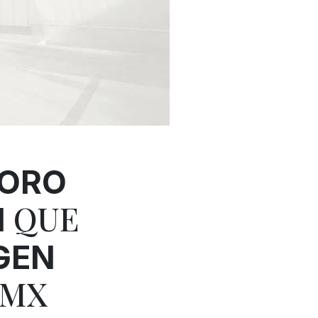
ORO
QUE
N
GEN
DMX