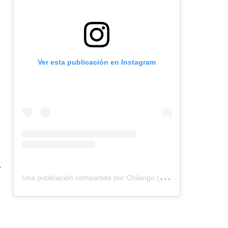
Ver esta publicación en Instagram
U
na publicación compartida por Chilango (@chilangocom)