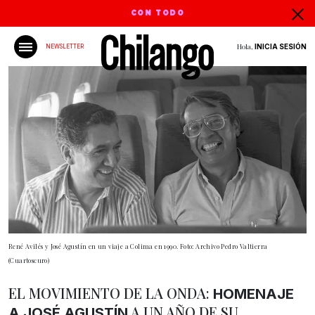
CON TODO
Hola,
INICIA SESIÓN
NEWSLETTER
René Avilés y José Agustín en un viaje a Colima en 1990. Foto: Archivo Pedro Valtierra
(Cuartoscuro)
EL MOVIMIENTO DE LA ONDA:
HOMENAJE
A UN AÑO DE SU
A JOSÉ AGUSTÍN