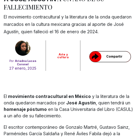
FALLECIMIENTO
El movimiento contracultural y la literatura de la onda quedaron
marcados en la cultura mexicana gracias al aporte de José
Gracias!
Agustín, quien falleció el 16 de enero de 2024.
Arte y
Compartir
cultura
Por
Ariadna Lucas
Coronel
27 enero, 2025
El
movimiento contracultural en México
y la literatura de la
onda quedaron marcados por
José Agustín
, quien tendrá un
homenaje póstumo
en la Casa Universitaria del Libro (CASUL)
a un año de su fallecimiento.
El escritor contemporáneo de Gonzalo Martré, Gustavo Sainz,
Parménides García Saldaña y René Áviles Fabila dejó a la