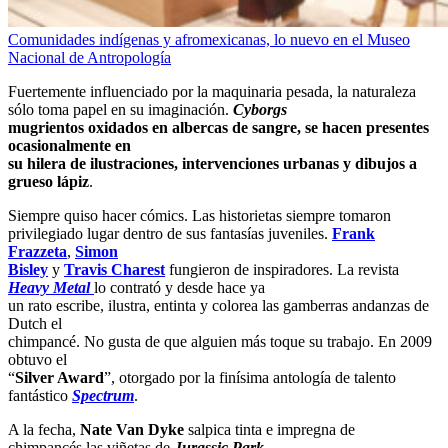
Comunidades indígenas y afromexicanas, lo nuevo en el Museo
Nacional de Antropología
Fuertemente influenciado por la maquinaria pesada, la naturaleza
sólo toma papel en su imaginación.
Cyborgs
mugrientos oxidados en albercas de sangre, se hacen presentes
ocasionalmente en
su hilera de ilustraciones, intervenciones urbanas y dibujos a
grueso lápiz
.
Siempre quiso hacer cómics. Las historietas siempre tomaron
privilegiado lugar dentro de sus fantasías juveniles.
Frank
Frazzeta
,
Simon
Bisley
y
Travis Charest
fungieron de inspiradores. La revista
Heavy Metal
lo contrató y desde hace ya
un rato escribe, ilustra, entinta y colorea las gamberras andanzas de
Dutch el
chimpancé. No gusta de que alguien más toque su trabajo. En 2009
obtuvo el
“
Silver Award
”, otorgado por la finísima antología de talento
fantástico
Spectrum
.
A la fecha,
Nate Van Dyke
salpica tinta e impregna de
chimpancés las viñetas de
Jurassic Park
,