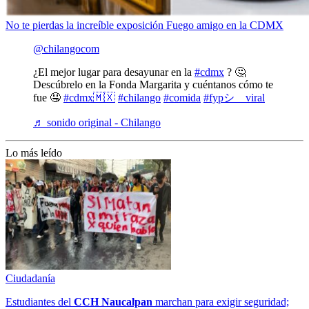
No te pierdas la increíble exposición Fuego amigo en la CDMX
@chilangocom
¿El mejor lugar para desayunar en la
#cdmx
? 🤔
Descúbrelo en la Fonda Margarita y cuéntanos cómo te
fue 🤤
#cdmx🇲🇽
#chilango
#comida
#fypシ゚viral
♬ sonido original - Chilango
Lo más leído
Ciudadanía
Estudiantes del
CCH
Naucalpan
marchan para exigir seguridad;