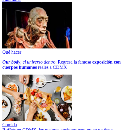
Qué hacer
Our body
, el universo dentro
: Regresa la famosa
exposición con
cuerpos humanos
reales a CDMX
Comida
Buffets en CDMX, las mejores opciones para quien no tiene