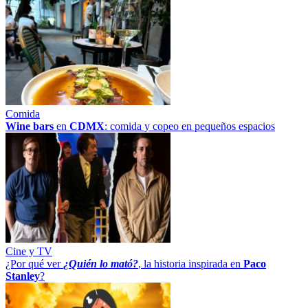
Comida
Wine bars
en
CDMX
: comida y copeo en pequeños espacios
Cine y TV
¿Por qué ver
¿Quién lo mató?
, la historia inspirada en
Paco
Stanley
?