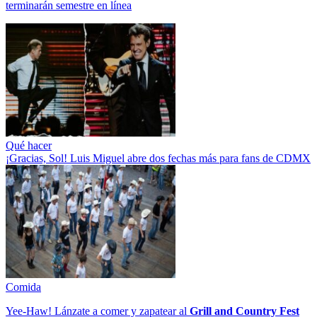
terminarán semestre en línea
Qué hacer
¡Gracias, Sol! Luis Miguel abre dos fechas más para fans de CDMX
Comida
Yee-Haw! Lánzate a comer y zapatear al
Grill and Country Fest