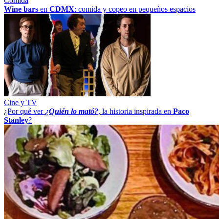
Comida
Wine bars
en
CDMX
: comida y copeo en pequeños espacios
Cine y TV
¿Por qué ver
¿Quién lo mató?
, la historia inspirada en
Paco
Stanley
?