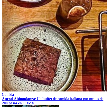
Comida
Aperol Abbondanza
: Un
buffet
de
comida italiana
por menos de
200 pesos
en CDMX