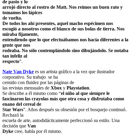
de pasto y lo
arrojó directo al rostro de Matt. Nos reímos un buen rato y
tomamos los lápices
de vuelta.
De todos los ahí presentes, aquel macho espécimen nos
escogió a nosotros como el blanco de sus bolas de tierra. Nos
miraba fijamente,
entendiendo que lo que efectuábamos nos hacía diferentes a la
gente que nos
rodeaba. No sólo contemplándolo sino dibujándolo. Se notaba
tan infeliz al
respecto
”.
Nate Van Dyke
es un artista gráfico a la vez que ilustrador
corporativo. Su trabajo
se ha
cernido con fluidez por las páginas de
las revistas mensuales de
Xbox
y
Playstation
.
Se describe a él mismo como “
el niño al que siempre le
fascinaron las crayolas más que otra cosa y disfrutaba como
enano del cereal de
Star Wars
”. Años después su obsesión por el bosquejo continuó.
Rechazó la
escuela de arte, autodidácticamente perfeccionó su estilo. Una
decisión que
Van
Dyke
cree, habla por él mismo.