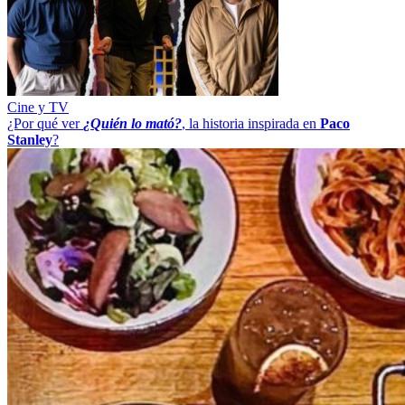
Cine y TV
¿Por qué ver
¿Quién lo mató?
, la historia inspirada en
Paco
Stanley
?