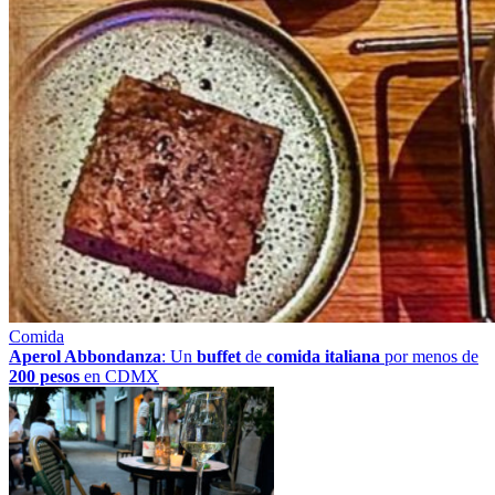
Comida
Aperol Abbondanza
: Un
buffet
de
comida italiana
por menos de
200 pesos
en CDMX