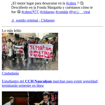
¿El mejor lugar para desayunar en la
#cdmx
? 🤔
Descúbrelo en la Fonda Margarita y cuéntanos cómo te
fue 🤤
#cdmx🇲🇽
#chilango
#comida
#fypシ゚viral
♬ sonido original - Chilango
Lo más leído
Ciudadanía
Estudiantes del
CCH
Naucalpan
marchan para exigir seguridad;
terminarán semestre en línea