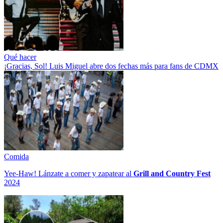
Qué hacer
¡Gracias, Sol! Luis Miguel abre dos fechas más para fans de CDMX
Comida
Yee-Haw! Lánzate a comer y zapatear al
Grill and Country Fest
2024