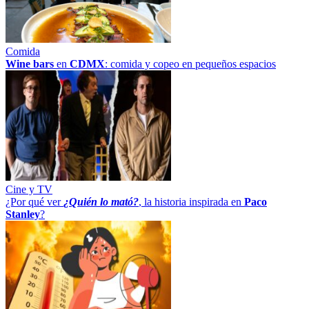
Comida
Wine bars
en
CDMX
: comida y copeo en pequeños espacios
Cine y TV
¿Por qué ver
¿Quién lo mató?
, la historia inspirada en
Paco
Stanley
?