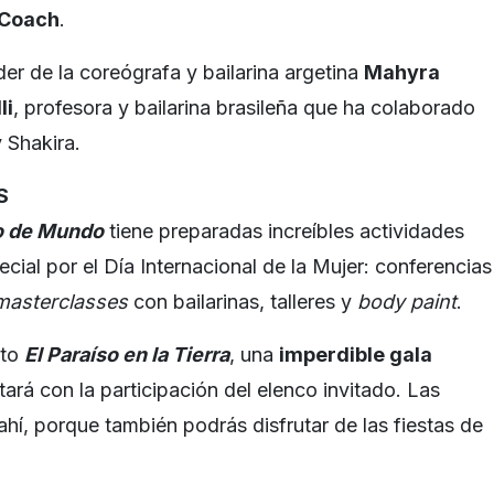
Coach
.
r de la coreógrafa y bailarina argetina
Mahyra
li
, profesora y bailarina brasileña que ha colaborado
 Shakira.
S
o de Mundo
tiene preparadas increíbles actividades
ial por el Día Internacional de la Mujer: conferencias
masterclasses
con bailarinas, talleres y
body paint
.
nto
El Paraíso en la Tierra
, una
imperdible gala
ará con la participación del elenco invitado. Las
hí, porque también podrás disfrutar de las fiestas de