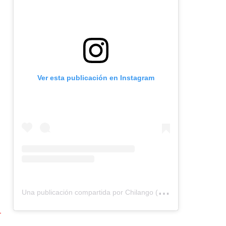
Ver esta publicación en Instagram
U
na publicación compartida por Chilango (@chilangocom)