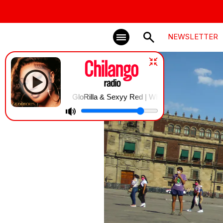
NEWSLETTER
GloRilla & Sexyy Red | WHATCHU KNO ABOUT ME