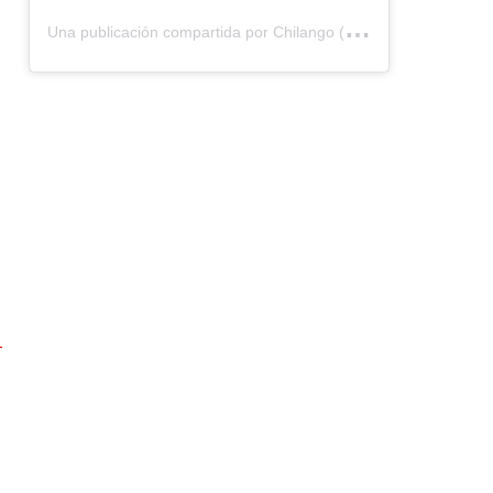
U
na publicación compartida por Chilango (@chilangocom)