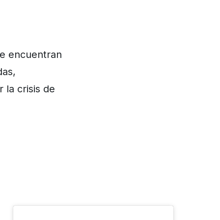
L
se encuentran
das,
 la crisis de