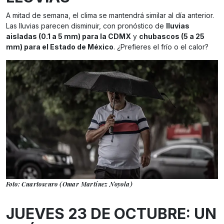
A mitad de semana, el clima se mantendrá similar al día anterior.
Las lluvias parecen disminuir, con pronóstico de
lluvias
aisladas (0.1 a 5 mm) para la CDMX
y
chubascos (5 a 25
mm) para el Estado de México
. ¿Prefieres el frío o el calor?
Foto: Cuartoscuro (Omar Martínez Noyola)
JUEVES 23 DE OCTUBRE: UN