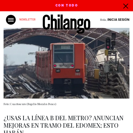
CON TODO
Hola,
INICIA SESIÓN
NEWSLETTER
Foto: Cuartoscuro (Rogelio Morales Ponce)
¿USAS LA LÍNEA B DEL METRO? ANUNCIAN
MEJORAS EN TRAMO DEL EDOMEX; ESTO
HARÁN