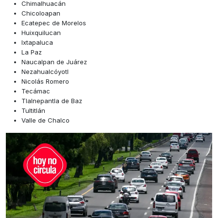
Chimalhuacán
Chicoloapan
Ecatepec de Morelos
Huixquilucan
Ixtapaluca
La Paz
Naucalpan de Juárez
Nezahualcóyotl
Nicolás Romero
Tecámac
Tlalnepantla de Baz
Tultitlán
Valle de Chalco