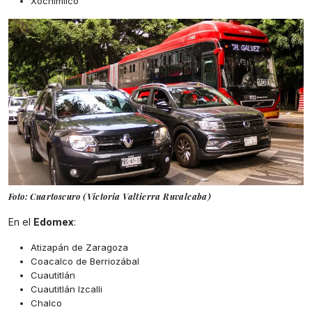
Xochimilco
Foto: Cuartoscuro (Victoria Valtierra Ruvalcaba)
En el
Edomex
:
Atizapán de Zaragoza
Coacalco de Berriozábal
Cuautitlán
Cuautitlán Izcalli
Chalco