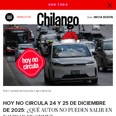
CON TODO
Hola,
INICIA SESIÓN
NEWSLETTER
Foto: Cuartoscuro (Graciela López Herrera)
HOY NO CIRCULA 24 Y 25 DE DICIEMBRE
: ¿QUÉ AUTOS NO PUEDEN SALIR EN
DE 2025