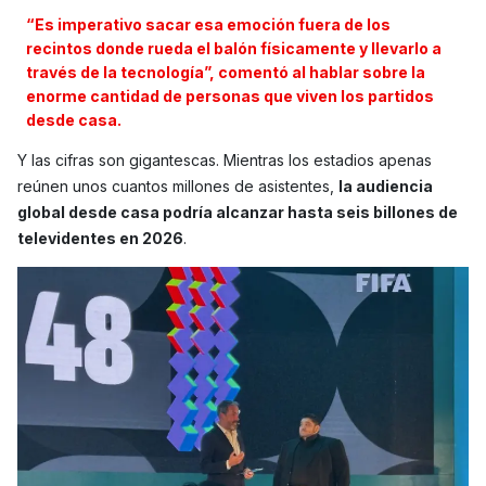
“Es imperativo sacar esa emoción fuera de los
recintos donde rueda el balón físicamente y llevarlo a
través de la tecnología”, comentó al hablar sobre la
enorme cantidad de personas que viven los partidos
desde casa.
Y las cifras son gigantescas. Mientras los estadios apenas
reúnen unos cuantos millones de asistentes,
la audiencia
global desde casa podría alcanzar hasta seis billones de
televidentes en 2026
.