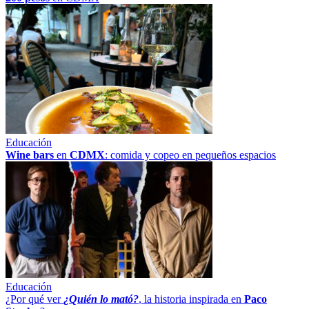
Educación
Wine bars
en
CDMX
: comida y copeo en pequeños espacios
Educación
¿Por qué ver
¿Quién lo mató?
, la historia inspirada en
Paco