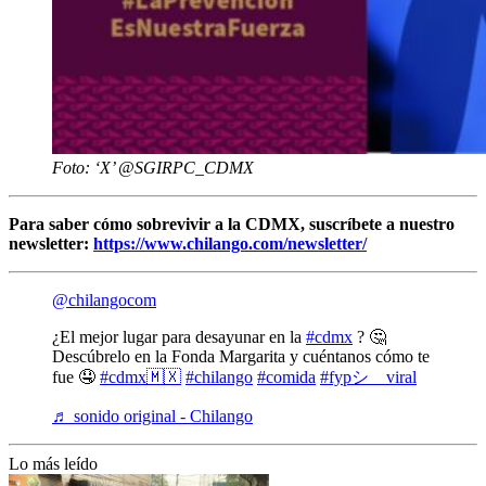
Foto: ‘X’ @SGIRPC_CDMX
Para saber cómo sobrevivir a la CDMX, suscríbete a nuestro
newsletter:
https://www.chilango.com/newsletter/
@chilangocom
¿El mejor lugar para desayunar en la
#cdmx
? 🤔
Descúbrelo en la Fonda Margarita y cuéntanos cómo te
fue 🤤
#cdmx🇲🇽
#chilango
#comida
#fypシ゚viral
♬ sonido original - Chilango
Lo más leído