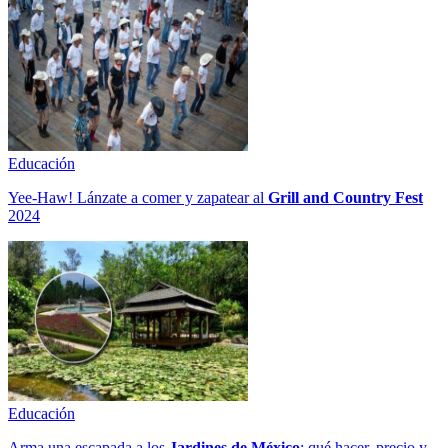
Educación
Yee-Haw! Lánzate a comer y zapatear al
Grill and Country Fest
2024
Educación
Arma una escapada a los
Jardines de México
: qué hacer, precio y