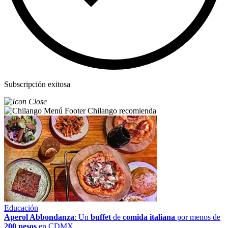
Subscripción exitosa
Chilango recomienda
Educación
Aperol Abbondanza
: Un
buffet
de
comida italiana
por menos de
200 pesos
en CDMX