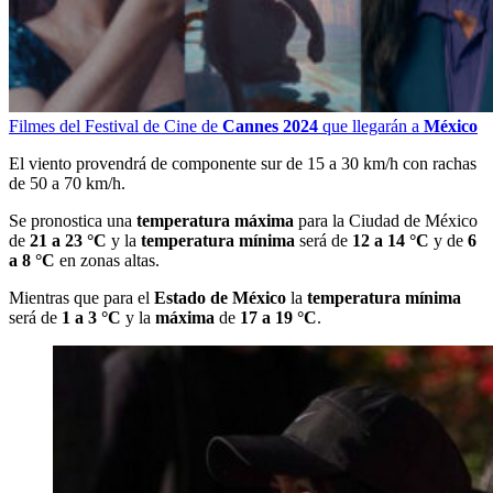
Filmes del Festival de Cine de
Cannes 2024
que llegarán a
México
El viento provendrá de componente sur de 15 a 30 km/h con rachas
de 50 a 70 km/h.
Se pronostica una
temperatura máxima
para la Ciudad de México
de
21 a 23 °C
y la
temperatura mínima
será de
12 a 14 °C
y de
6
a 8 °C
en zonas altas.
Mientras que para el
Estado de México
la
temperatura mínima
será de
1 a 3 °C
y la
máxima
de
17 a 19 °C
.