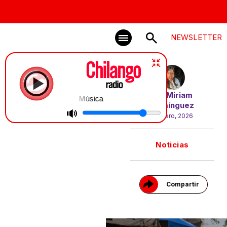
NEWSLETTER
Por
Miriam
Música
Domínguez
6 enero, 2026
Gracias!
Noticias
Compartir