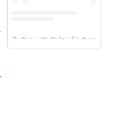
U
na publicación compartida por Chilango (@chilangocom)