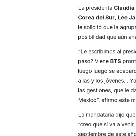
La presidenta
Claudia
Corea del Sur
,
Lee J
le solicitó que la agru
posibilidad que aún an
“Le escribimos al pres
pasó? Viene
BTS
pront
luego luego se acabar
a las y los jóvenes… Y
las gestiones, que le 
México”, afirmó este m
La mandataria dijo que 
“creo que sí va a venir,
septiembre de este año