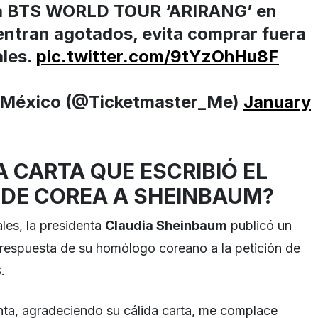
ra BTS WORLD TOUR ‘ARIRANG’ en
ntran agotados, evita comprar fuera
ales.
pic.twitter.com/9tYzOhHu8F
 México (@Ticketmaster_Me)
January
A CARTA QUE ESCRIBIÓ EL
 DE COREA A SHEINBAUM?
les, la presidenta
Claudia Sheinbaum
publicó un
a respuesta de su homólogo coreano a la petición de
S
.
nta, agradeciendo su cálida carta, me complace