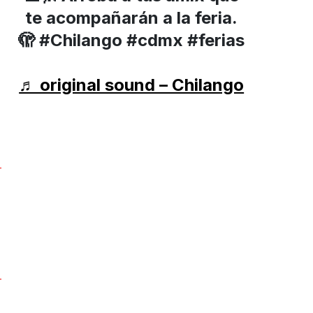
te acompañarán a la feria.
🫣 #Chilango #cdmx #ferias
♬ original sound – Chilango