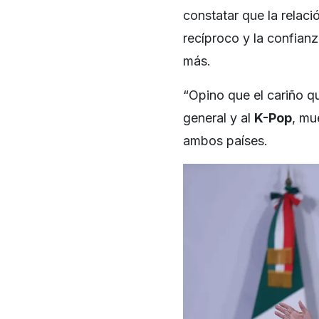
constatar que la relaci
recíproco y la confian
más.
“Opino que el cariño q
general y al
K-Pop
, mu
ambos países.