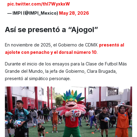
pic.twitter.com/thI7WyxkxW
— IMPI (@IMPI_Mexico)
May 28, 2026
Así se presentó a “Ajogol”
En noviembre de 2025, el Gobierno de CDMX
presentó al
ajolote con penacho y el dorsal número 10
.
Durante el inicio de los ensayos para la Clase de Futbol Más
Grande del Mundo, la jefa de Gobierno, Clara Brugada,
presentó al simpático personaje.