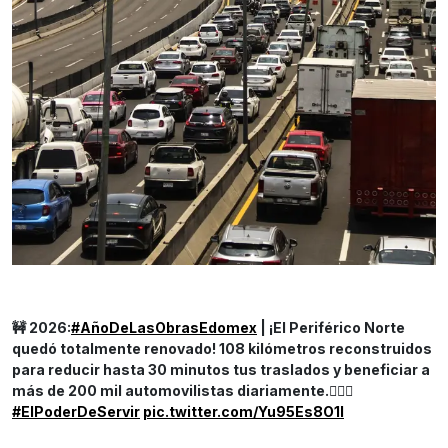
🚧 2026:
#AñoDeLasObrasEdomex
| ¡El Periférico Norte
quedó totalmente renovado! 108 kilómetros reconstruidos
para reducir hasta 30 minutos tus traslados y beneficiar a
más de 200 mil automovilistas diariamente.👷‍♀️✨
#ElPoderDeServir
pic.twitter.com/Yu95Es8O1l