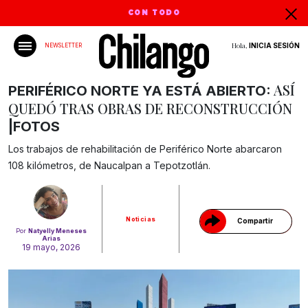
CON TODO
Hola,
INICIA SESIÓN
NEWSLETTER
ASÍ
PERIFÉRICO NORTE YA ESTÁ ABIERTO:
QUEDÓ TRAS OBRAS DE RECONSTRUCCIÓN
|FOTOS
Los trabajos de rehabilitación de Periférico Norte abarcaron
Gracias!
108 kilómetros, de Naucalpan a Tepotzotlán.
Noticias
Compartir
Por
Natyelly Meneses
Arias
19 mayo, 2026