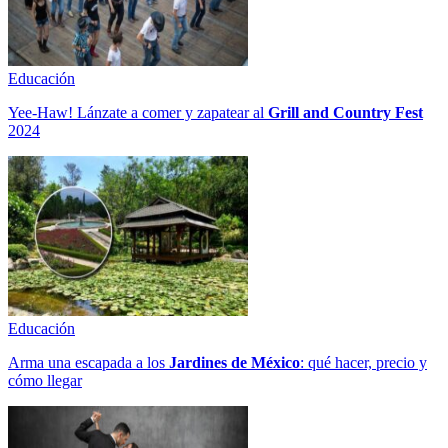
Educación
Yee-Haw! Lánzate a comer y zapatear al
Grill and Country Fest
2024
Educación
Arma una escapada a los
Jardines de México
: qué hacer, precio y
cómo llegar