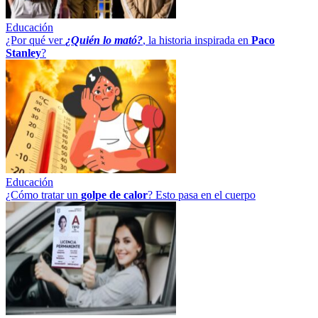
Educación
¿Por qué ver
¿Quién lo mató?
, la historia inspirada en
Paco
Stanley
?
Educación
¿Cómo tratar un
golpe
de
calor
? Esto pasa en el cuerpo