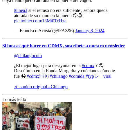
cuya mano quedó atorada en la puerta del vagón.
#linea3
si el retraso no era suficiente , señora queda
atorada de su mano en la puerta 🙄🥲
pic.twitter.com/13Mt0TcHza
— Francisco Acosta (@iFAZ96)
January 8, 2024
Si buscas qué hacer en CDMX, suscríbete a nuestro newsletter
@chilangocom
¿El mejor lugar para desayunar en la
#cdmx
? 🤔
Descúbrelo en la Fonda Margarita y cuéntanos cómo te
fue 🤤
#cdmx🇲🇽
#chilango
#comida
#fypシ゚viral
♬ sonido original - Chilango
Lo más leído