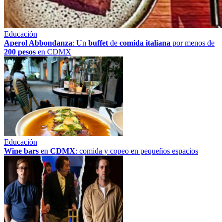
Educación
Aperol Abbondanza
: Un
buffet
de
comida italiana
por menos de
200 pesos
en CDMX
Educación
Wine bars
en
CDMX
: comida y copeo en pequeños espacios