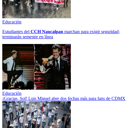
Educación
Estudiantes del
CCH
Naucalpan
marchan para exigir seguridad;
terminarán semestre en línea
Educación
¡Gracias, Sol! Luis Miguel abre dos fechas más para fans de CDMX