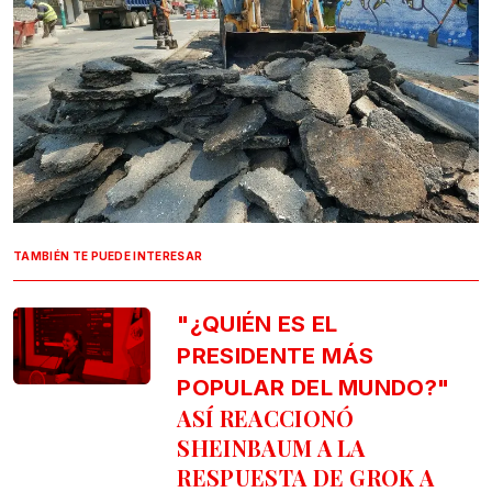
TAMBIÉN TE PUEDE INTERESAR
"¿QUIÉN ES EL
PRESIDENTE MÁS
POPULAR DEL MUNDO?"
ASÍ REACCIONÓ
SHEINBAUM A LA
RESPUESTA DE GROK A