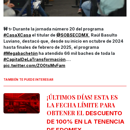
🚧 ✨ Durante la jornada número 20 del programa
#CasaXCasa
el titular de
@SOBSECDMX
, Raúl Basulto
Luviano, destacó que, desde su inicio en octubre de 2024
hasta finales de febrero de 2025, el programa
#Megabachetón
ha atendido 66 mil baches de toda la
#CapitalDeLaTransformación
.…
pic.twitter.com/ZO0tsMvFam
TAMBIÉN TE PUEDE INTERESAR
¡ÚLTIMOS DÍAS! ESTA ES
LA FECHA LÍMITE PARA
OBTENER EL
DESCUENTO
DE 100% EN LA TENENCIA
DE EDOMEX