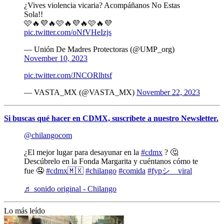
¿Vives violencia vicaria? Acompáñanos No Estas
Sola!!
🩷🔥💜🔥🩷🔥💜🔥🩷🔥💜
pic.twitter.com/oNfVHeIzjs
— Unión De Madres Protectoras (@UMP_org)
November 10, 2023
pic.twitter.com/JNCORlhtsf
— VASTA_MX (@VASTA_MX)
November 22, 2023
Si buscas qué hacer en CDMX, suscríbete a nuestro Newsletter.
@chilangocom
¿El mejor lugar para desayunar en la
#cdmx
? 🤔
Descúbrelo en la Fonda Margarita y cuéntanos cómo te
fue 🤤
#cdmx🇲🇽
#chilango
#comida
#fypシ゚viral
♬ sonido original - Chilango
Lo más leído