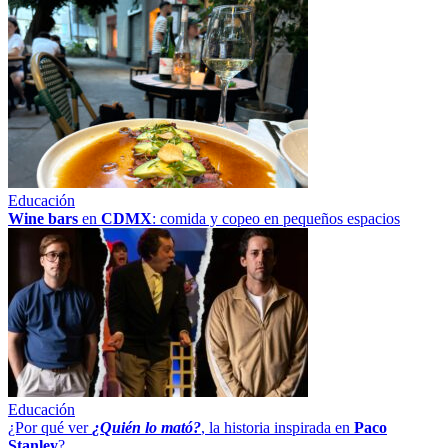
Educación
Wine bars
en
CDMX
: comida y copeo en pequeños espacios
Educación
¿Por qué ver
¿Quién lo mató?
, la historia inspirada en
Paco
Stanley
?