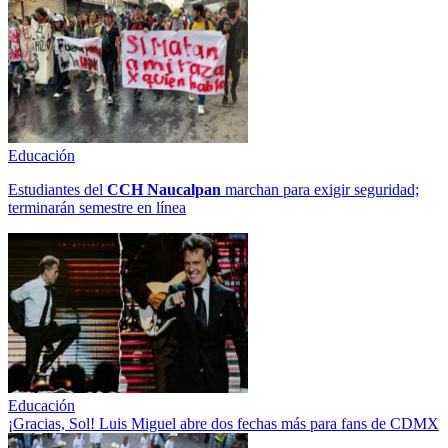
Educación
Estudiantes del
CCH
Naucalpan
marchan para exigir seguridad;
terminarán semestre en línea
Educación
¡Gracias, Sol! Luis Miguel abre dos fechas más para fans de CDMX