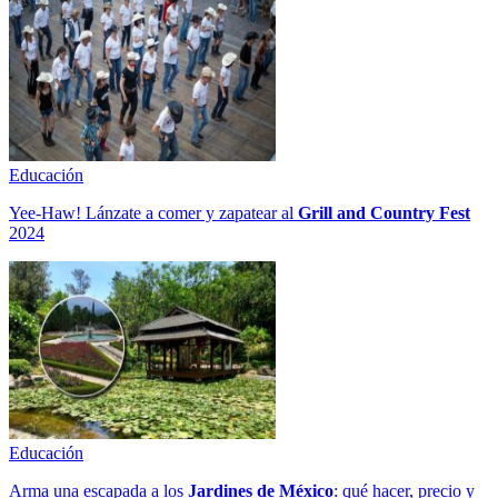
Educación
Yee-Haw! Lánzate a comer y zapatear al
Grill and Country Fest
2024
Educación
Arma una escapada a los
Jardines de México
: qué hacer, precio y