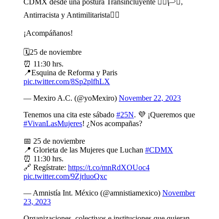
CDMX desde una postura Transincluyente 🏳️‍🌈🏳️‍⚧️,
Antirracista y Antimilitarista✊🏾
¡Acompáñanos!
🗓25 de noviembre
⏰ 11:30 hrs.
📍Esquina de Reforma y Paris
pic.twitter.com/8Sp2plfhLX
— Mexiro A.C. (@yoMexiro)
November 22, 2023
Tenemos una cita este sábado
#25N
. 💜 ¡Queremos que
#VivanLasMujeres
! ¿Nos acompañas?
📅 25 de noviembre
📍 Glorieta de las Mujeres que Luchan
#CDMX
⏰ 11:30 hrs.
🔗 Regístrate:
https://t.co/mnRdXOUoc4
pic.twitter.com/9ZjrluoQxc
— Amnistía Int. México (@amnistiamexico)
November
23, 2023
Organizaciones, colectivos e instituciones que quieran