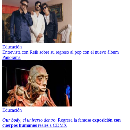
Educación
Entrevista con Reik sobre su regreso al pop con el nuevo álbum
Panorama
Educación
Our body
, el universo dentro
: Regresa la famosa
exposición con
cuerpos humanos
reales a CDMX