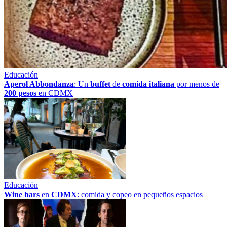
Educación
Aperol Abbondanza
: Un
buffet
de
comida italiana
por menos de
200 pesos
en CDMX
Educación
Wine bars
en
CDMX
: comida y copeo en pequeños espacios