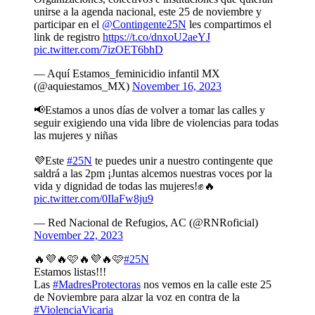
unirse a la agenda nacional, este 25 de noviembre y
participar en el
@Contingente25N
les compartimos el
link de registro
https://t.co/dnxoU2aeYJ
pic.twitter.com/7izOET6bhD
— Aquí Estamos_feminicidio infantil MX
(@aquiestamos_MX)
November 16, 2023
📢Estamos a unos días de volver a tomar las calles y
seguir exigiendo una vida libre de violencias para todas
las mujeres y niñas
💜Este
#25N
te puedes unir a nuestro contingente que
saldrá a las 2pm ¡Juntas alcemos nuestras voces por la
vida y dignidad de todas las mujeres!✊🔥
pic.twitter.com/0IlaFw8ju9
— Red Nacional de Refugios, AC (@RNRoficial)
November 22, 2023
🔥💜🔥🩷🔥💜🔥🩷
#25N
Estamos listas!!!
Las
#MadresProtectoras
nos vemos en la calle este 25
de Noviembre para alzar la voz en contra de la
#ViolenciaVicaria