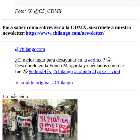
Foto: ‘X’ @C5_CDMX
Para saber cómo sobrevivir a la CDMX, suscríbete a nuestro
newsletter:
https://www.chilango.com/newsletter/
@chilangocom
¿El mejor lugar para desayunar en la
#cdmx
? 🤔
Descúbrelo en la Fonda Margarita y cuéntanos cómo te
fue 🤤
#cdmx🇲🇽
#chilango
#comida
#fypシ゚viral
♬ sonido original - Chilango
Lo más leído