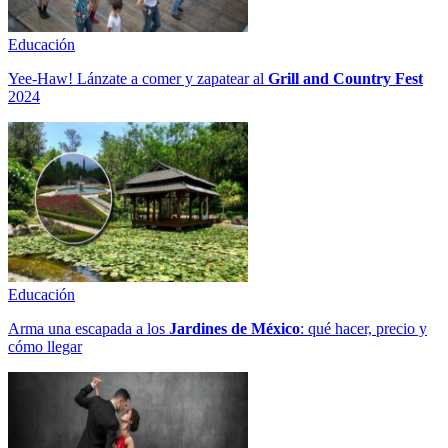
Educación
Yee-Haw! Lánzate a comer y zapatear al
Grill and Country Fest
2024
Educación
Arma una escapada a los
Jardines de México
: qué hacer, precio y
cómo llegar