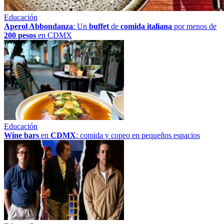
Educación
Aperol Abbondanza
: Un
buffet
de
comida italiana
por menos de
200 pesos
en CDMX
Educación
Wine bars
en
CDMX
: comida y copeo en pequeños espacios