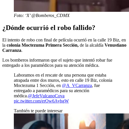
Foto: ‘X’ @Bomberos_CDMX
¿Dónde ocurrió el robo fallido?
El intento de robo con final de película ocurrió en la calle 19 Biz, en
la
colonia Moctezuma Primera Sección,
de la alcaldía
Venustiano
Carranza
.
Los bomberos informaron que el sujeto que intentó robar fue
entregado a los paramédicos para su atención médica.
Laboramos en el rescate de una persona que estaba
atrapada entre dos muros, esto en calle 19 Biz, colonia
Moctezuma 1 Sección, en
@A_VCarranza
, fue
entregado a paramédicos para su atención
médica.
@JefeVulcanoCova
pic.twitter.com/erOw6AyhgW
También te puede interesar