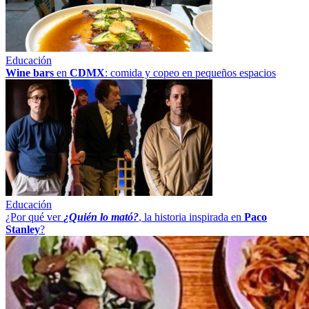
Educación
Wine bars
en
CDMX
: comida y copeo en pequeños espacios
Educación
¿Por qué ver
¿Quién lo mató?
, la historia inspirada en
Paco
Stanley
?