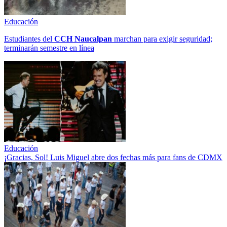
Educación
Estudiantes del
CCH
Naucalpan
marchan para exigir seguridad;
terminarán semestre en línea
Educación
¡Gracias, Sol! Luis Miguel abre dos fechas más para fans de CDMX