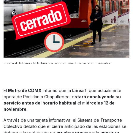
El cierre de la Línea 1 del Metro será a las 22:00 horas el miércoles 12 de noviembre.
El
Metro de CDMX
informó que la
Línea 1
, que actualmente
opera de Pantitlán a Chapultepec, e
stará concluyendo su
servicio antes del horario habitual
el m
iércoles 12 de
noviembre
.
A través de una tarjeta informativa, el Sistema de Transporte
Colectivo detalló que el cierre anticipado de las estaciones se
deberá a la realización de
pruebas previas a la apertura