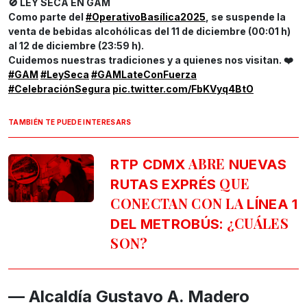
🚫 LEY SECA EN GAM
Como parte del
#OperativoBasílica2025
, se suspende la
venta de bebidas alcohólicas del 11 de diciembre (00:01 h)
al 12 de diciembre (23:59 h).
Cuidemos nuestras tradiciones y a quienes nos visitan. ❤️
#GAM
#LeySeca
#GAMLateConFuerza
#CelebraciónSegura
pic.twitter.com/FbKVyq4BtO
TAMBIÉN TE PUEDE INTERESARS
ABRE
RTP CDMX
NUEVAS
QUE
RUTAS EXPRÉS
CONECTAN CON LA
LÍNEA 1
: ¿CUÁLES
DEL METROBÚS
SON?
— Alcaldía Gustavo A. Madero