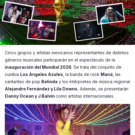
Cinco grupos y artistas mexicanos representantes de distintos
géneros musicales participarán en el espectáculo de la
inauguración del Mundial 2026
. Se trata del conjunto de
cumbia
Los Ángeles Azules
, la banda de rock
Maná
, las
cantantes de pop
Belinda
y los intérpretes de música regional
Alejandro Fernández y
Lila Downs
.
Además, se presentarán
Danny Ocean y J Balvin
como artistas internacionales.